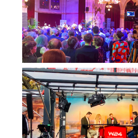
Wien-Wahl Spitzenkan
Talkformat
Pressekonferenz „H
Liveübertragung
Pressekon