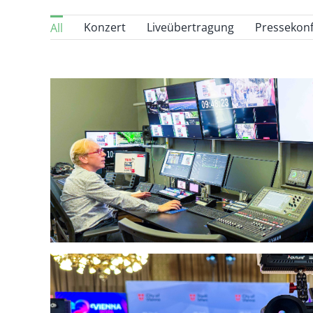
Konzert
Liveübertragung
News
Press
All
Beitrag
na
Diversity Ball
Konzert
Liveübertragu