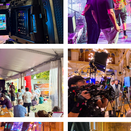
rationshaus
ng
025