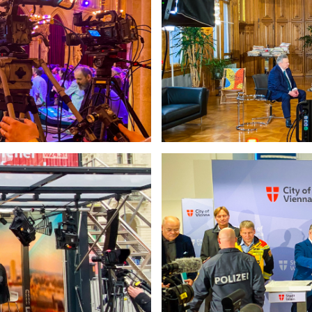
didaten-Talk
ochwasser“
ferenz