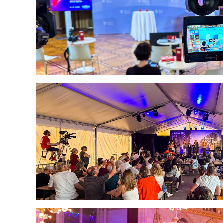
est
Arena 30 Jahre Integ
Konzert
Liveübertragu
Wien-Wahl 2
Liveübertragung