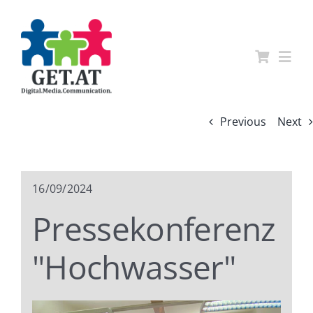
Skip
to
content
Togg
Navi
Home
Previous
Next
Showcases
16/09/2024
News
Pressekonferenz
"Hochwasser"
Jobs
Kontakt